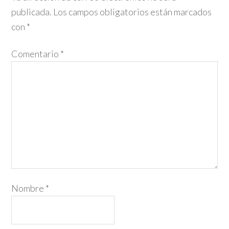
publicada.
Los campos obligatorios están marcados
con
*
Comentario
*
Nombre
*