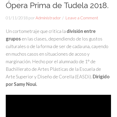
Ópera Prima de Tudela 2018.
01/11/2018
por
Administrador
Leave a Comment
Un cortometraje que critica la
división entre
grupos
en las clases, dependiendo de los gustos
culturales o de la forma de ser de cada una, cayendo
en muchos casos en situaciones de acoso y
marginación. Hecho por el alumnado de 1° de
Bachillerato de Artes Plásticas de la Escuela de
Arte Superior y Diseño de Corella (EASDi).
Dirigido
por Samy Noui.