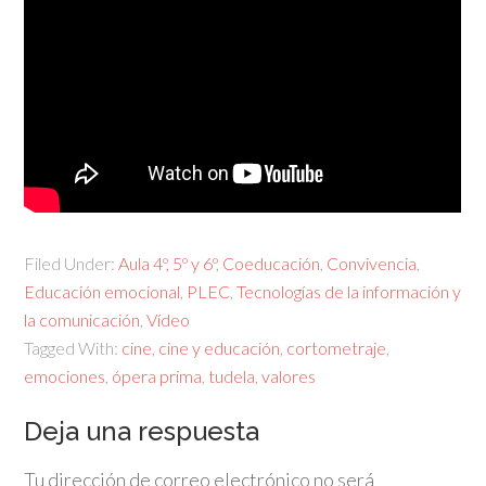
Filed Under:
Aula 4º, 5º y 6º
,
Coeducación
,
Convivencia
,
Educación emocional
,
PLEC
,
Tecnologías de la información y
la comunicación
,
Vídeo
Tagged With:
cine
,
cine y educación
,
cortometraje
,
emociones
,
ópera prima
,
tudela
,
valores
Deja una respuesta
Tu dirección de correo electrónico no será