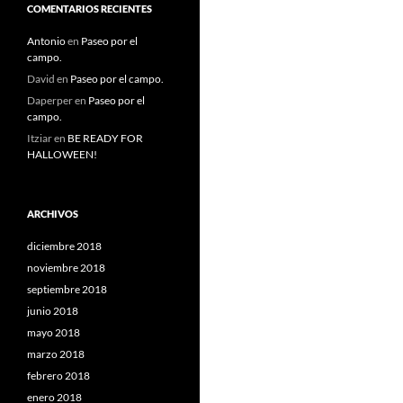
COMENTARIOS RECIENTES
Antonio
en
Paseo por el
campo.
David
en
Paseo por el campo.
Daperper
en
Paseo por el
campo.
Itziar
en
BE READY FOR
HALLOWEEN!
ARCHIVOS
diciembre 2018
noviembre 2018
septiembre 2018
junio 2018
mayo 2018
marzo 2018
febrero 2018
enero 2018