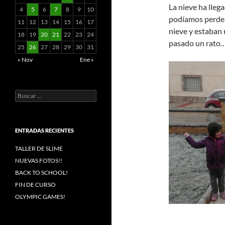
La nieve ha llega
4
5
6
7
8
9
10
podíamos perder!
11
12
13
14
15
16
17
nieve y estaban
18
19
20
21
22
23
24
pasado un rato…
25
26
27
28
29
30
31
« Nov
Ene »
Buscar:
ENTRADAS RECIENTES
TALLER DE SLIME
NUEVAS FOTOS!!
BACK TO SCHOOL!
FIN DE CURSO
OLYMPIC GAMES!