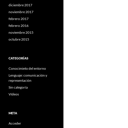
diciembre 2017
noviembre 2017
febrero 2017
febrero 2016
noviembre 2015
octubre 2015
CATEGORÍAS
Conocimieto del entorno
Lenguaje: comunicación y
representación
Sin categoría
Vídeos
META
Acceder