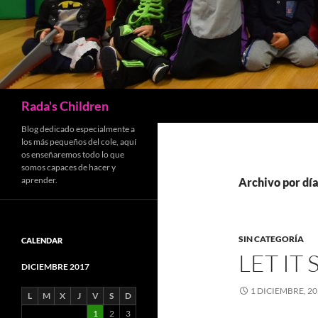
Buscar
Rada's Children
Blog dedicado especialmente a
los más pequeños del cole, aquí
os enseñaremos todo lo que
somos capaces de hacer y
aprender.
Archivo por día
SIN CATEGORÍA
CALENDAR
LET IT
DICIEMBRE 2017
1 DICIEMBRE, 2
L
M
X
J
V
S
D
1
2
3