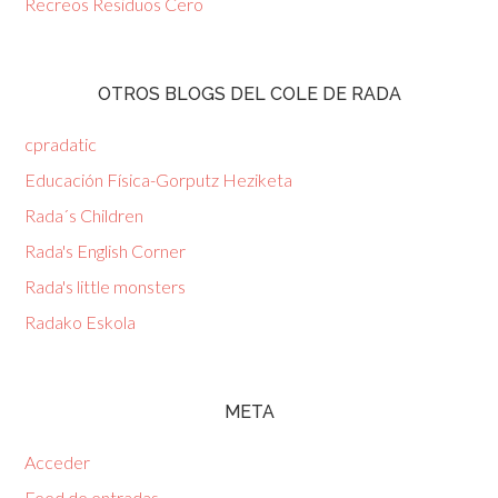
Recreos Residuos Cero
OTROS BLOGS DEL COLE DE RADA
cpradatic
Educación Física-Gorputz Heziketa
Rada´s Children
Rada's English Corner
Rada's little monsters
Radako Eskola
META
Acceder
Feed de entradas