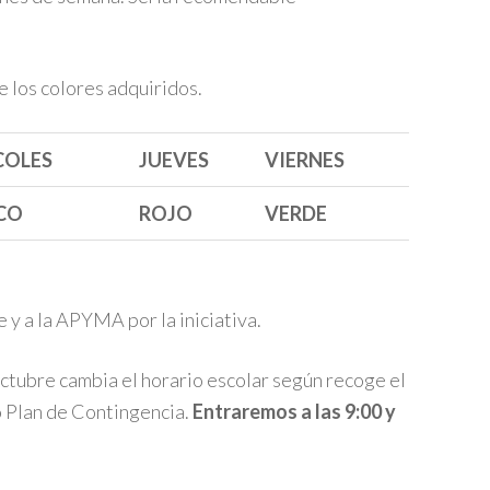
e los colores adquiridos.
COLES
JUEVES
VIERNES
CO
ROJO
VERDE
 y a la APYMA por la iniciativa.
ctubre cambia el horario escolar según recoge el
 Plan de Contingencia.
Entraremos a las 9:00 y