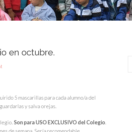
io en octubre.
t
irido 5 mascarillas para cada alumno/a del
guardarlas y salva orejas.
legio.
Son para USO EXCLUSIVO del Colegio
.
 fines de semana. Sería recomendable