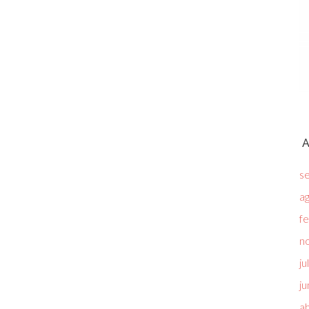
A
s
a
f
n
ju
ju
ab