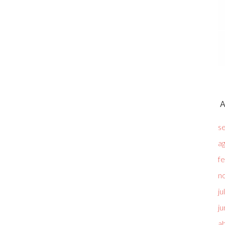
A
s
a
f
n
ju
ju
ab