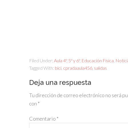
Filed Under:
Aula 4º, 5º y 6º
,
Educación Física
,
Notici
Tagged With:
bici
,
cpradaaula456
,
salidas
Deja una respuesta
Tu dirección de correo electrónico no será pu
con
*
Comentario
*