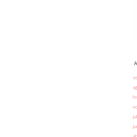
A
s
a
f
n
ju
ju
ab