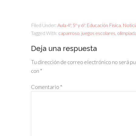
Filed Under:
Aula 4º, 5º y 6º
,
Educación Física
,
Notici
Tagged With:
caparroso
,
juegos escolares
,
olimpiad
Deja una respuesta
Tu dirección de correo electrónico no será pu
con
*
Comentario
*