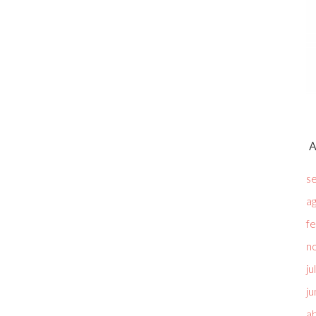
A
s
a
f
n
ju
ju
ab