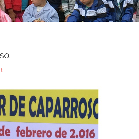
so.
t