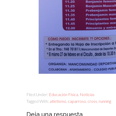
Filed Under:
Educación Física
,
Noticias
Tagged With:
atletismo
,
caparroso
,
cross
,
running
Deja una respuesta