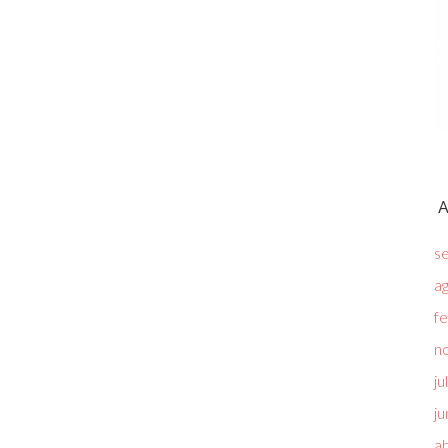
A
s
a
f
n
ju
ju
ab