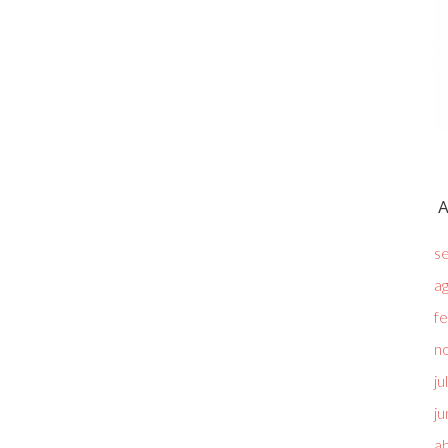
A
s
a
f
n
ju
ju
ab