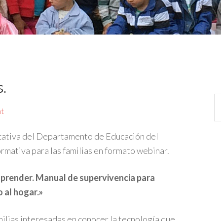
.
t
cativa del Departamento de Educación del
mativa para las familias en formato webinar.
aprender. Manual de supervivencia para
o al hogar.»
milias interesadas en conocer la tecnología que